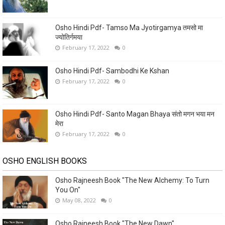
Osho Hindi Pdf- Tamso Ma Jyotirgamya तमसो मा
ज्योतिर्गमया
February 17, 2022
0
Osho Hindi Pdf- Sambodhi Ke Kshan
February 17, 2022
0
Osho Hindi Pdf- Santo Magan Bhaya संतो मगन भया मन
मेरा
February 17, 2022
0
OSHO ENGLISH BOOKS
Osho Rajneesh Book "The New Alchemy: To Turn
You On"
May 08, 2022
0
Osho Rajneesh Book "The New Dawn"