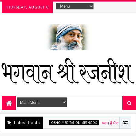
THURSDAY, AUGUST 6.
Latest Posts
OSHO MEDITATION METHODS
ध्यान है भीतर झांकना - ओशो