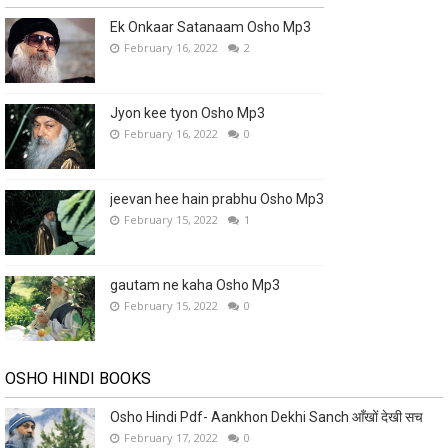
Ek Onkaar Satanaam Osho Mp3
February 16, 2022
2
Jyon kee tyon Osho Mp3
February 16, 2022
0
jeevan hee hain prabhu Osho Mp3
February 15, 2022
1
gautam ne kaha Osho Mp3
February 15, 2022
0
OSHO HINDI BOOKS
Osho Hindi Pdf- Aankhon Dekhi Sanch आँखों देखी सच
February 17, 2022
0