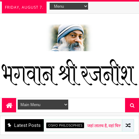
FRIDAY, AUGUST 7.
Latest Posts
OSHO PHILOSOPHIES
जहां लालच है, वहां चित्त अशांत है - ओशो