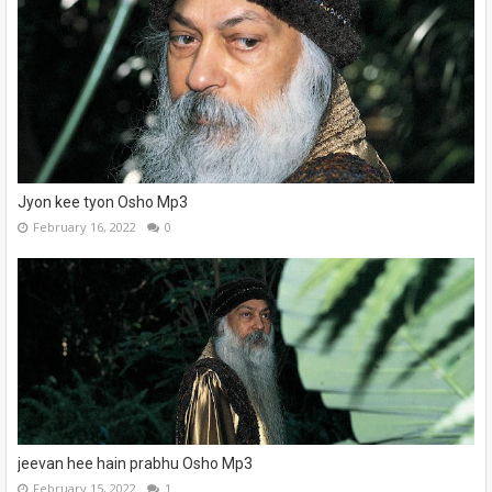
Jyon kee tyon Osho Mp3
February 16, 2022
0
jeevan hee hain prabhu Osho Mp3
February 15, 2022
1