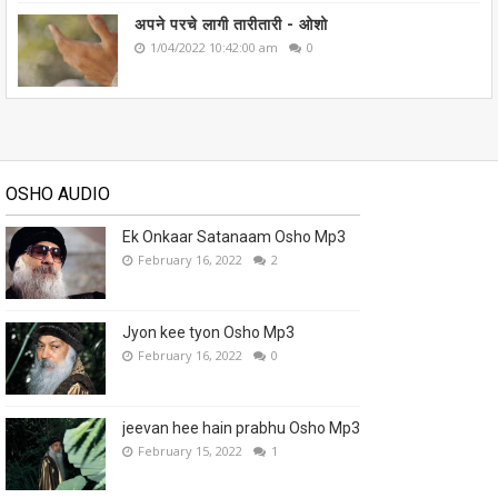
अपने परचे लागी तारीतारी - ओशो
1/04/2022 10:42:00 am
0
OSHO AUDIO
Ek Onkaar Satanaam Osho Mp3
February 16, 2022
2
Jyon kee tyon Osho Mp3
February 16, 2022
0
jeevan hee hain prabhu Osho Mp3
February 15, 2022
1