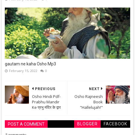
gautam ne kaha Osho Mp3
February 15, 2022
0
PREVIOUS
NEXT
Osho Hindi Pdf-
Osho Rajneesh
Prabhu Mandir
Book
Ke प्रभु मंदिर के द्वार
"Hallelujah!"
BLOGGER
FACEBOOK
POST A COMMENT