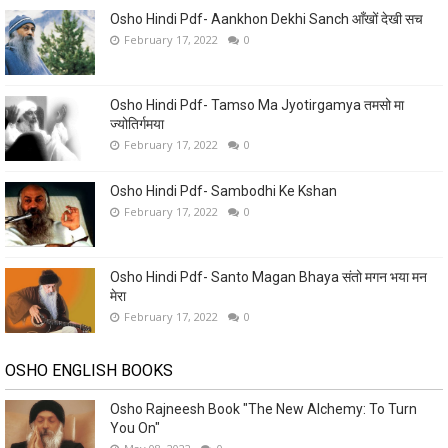
Osho Hindi Pdf- Aankhon Dekhi Sanch आँखों देखी सच
February 17, 2022
0
Osho Hindi Pdf- Tamso Ma Jyotirgamya तमसो मा
ज्योतिर्गमया
February 17, 2022
0
Osho Hindi Pdf- Sambodhi Ke Kshan
February 17, 2022
0
Osho Hindi Pdf- Santo Magan Bhaya संतो मगन भया मन
मेरा
February 17, 2022
0
OSHO ENGLISH BOOKS
Osho Rajneesh Book "The New Alchemy: To Turn
You On"