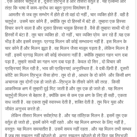
. एक आकार चतुर्भुज है , दूसरा त्रिभुज है और तीसरा वर्तुल है . यह एल्केमी और
तंत्र कि भाषा में काम-क्रोध का बहुत पुराना विश्लेषण है .
आमतौर से जब तुम सम्भोग में होते हो तो वहां दो नहीं , चार व्यक्ति होते हैं . वही है
चतुर्भुज . उसमें चार कोने हैं , क्योंकि तुम दो हिस्सों में बंटे हो . तुम्हारा एक हिस्सा
विचार करने वाला है और दूसरा हिस्सा भावुक हिस्सा है . वैसे ही तुम्हारा साथी भी दो
हिस्सों में बंटा है . तुम चार व्यक्ति हो . दो नहीं , चार व्यक्ति प्रेम कर रहे हैं .यह एक
भीड़ है और इसमें वस्तुतः प्रगाढ़ मिलन की कोई सम्भावना नहीं है . इस मिलन के
चार कोने हैं और मिलन झूठा है . वह मिलन जैसा मालूम पड़ता है , लेकिन मिलन है
नहीं . इसमें प्रगाढ़ मिलन की कोई संभावना नहीं है . क्योंकि तुम्हारा गहन भाग दबा
पड़ा है , तुम्हारे साथी का गहन भाग दबा पड़ा है . केवल दो सिर , दो विचार की
प्रक्रियाएं मिल रही है , भाव की प्रक्रियाएं अनुपस्थित हैं . वे दबी-छिपी हैं . दूसरी
कोटि का मिलन त्रिभुज जैसा होगा . तुम दो हो , आधार के दो कोने और किसी क्षण
अचानक तुम दोनों एक हो जाते हो--त्रिभुज के तीसरे कोने की तरह . किसी
आकस्मिक क्षण में तुम्हारी दुई मिट जाती है और तुम एक हो जाते हो . यह मिलन
चतुर्भुजी मिलन से बेहतर है , क्योंकि कम से कम एक क्षण के लिए ही सही , एकता
सध जाती है . वह एकता तुम्हें स्वास्थ्य देती है , शक्ति देती है . तुम फिर युवा और
जीवंत अनुभव करते हो .
लेकिन तीसरा मिलन सर्वश्रेष्ठ है . और यह तांत्रिक मिलन है . इसमें तुम एक
वर्तुल हो जाते हो , इसमें कोने नहीं रहते . और यह मिलन क्षणभर के लिए नहीं है ,
वस्तुतः यह मिलन समयातीत है . उसमें समय नहीं रहता . और यह मिलन तभी सम्भव
है जब तुम स्खलन नहीं खोजते हो . अगर स्खलन खोजते हो तो फिर यह त्रिभुजी