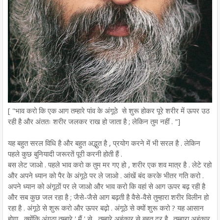
[ "भाव करो कि एक आग तम्हारे पांव के अंगूठे से शुरू होकर पूरे शरीर में ऊपर उठ
रही है और अंततः शरीर जलकर राख हो जाता है ; लेकिन तुम नहीं . "]
यह बहुत सरल विधि है और बहुत अद्भुत है , प्रयोग करने में भी सरल है . लेकिन
पहले कुछ बुनियादी जरूरतें पूरी करनी होती हैं .
बस लेट जाओ . पहले भाव करो क तुम मर गए हो , शरीर एक शव मात्र है . लेटे रहो
और अपने ध्यान को पैर के अंगूठे पर ले जाओ . आंखें बंद करके भीतर गति करो .
अपने ध्यान को अंगूठों पर ले जाओ और भाव करो कि वहां से आग ऊपर बढ़ रही है
और सब कुछ जल रहा है ; जैसे-जैसे आग बढ़ती है वैसे-वैसे तुम्हारा शरीर विलीन हो
रहा है . अंगूठे से शुरू करो और ऊपर बढ़ो . अंगूठे से क्यों शुरू करो ? यह आसान
होगा , क्योंकि अंगूठा तुम्हारे ' मैं ' से , तुम्हारे अहंकार से बहुत दूर है . तुम्हारा अहंकार