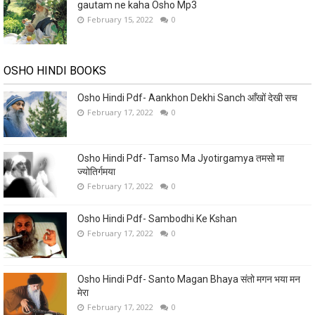
gautam ne kaha Osho Mp3
February 15, 2022
0
OSHO HINDI BOOKS
Osho Hindi Pdf- Aankhon Dekhi Sanch आँखों देखी सच
February 17, 2022
0
Osho Hindi Pdf- Tamso Ma Jyotirgamya तमसो मा
ज्योतिर्गमया
February 17, 2022
0
Osho Hindi Pdf- Sambodhi Ke Kshan
February 17, 2022
0
Osho Hindi Pdf- Santo Magan Bhaya संतो मगन भया मन
मेरा
February 17, 2022
0