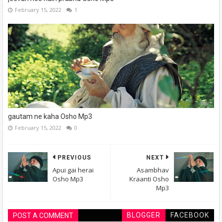
February 15, 2022
1
gautam ne kaha Osho Mp3
February 15, 2022
0
PREVIOUS
NEXT
Apui gai herai
Asambhav
Osho Mp3
Kraanti Osho
Mp3
BLOGGER
FACEBOOK
POST A COMMENT