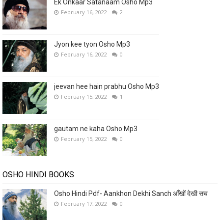
Ek Onkaar Satanaam Osho Mp3
February 16, 2022
2
Jyon kee tyon Osho Mp3
February 16, 2022
0
jeevan hee hain prabhu Osho Mp3
February 15, 2022
1
gautam ne kaha Osho Mp3
February 15, 2022
0
OSHO HINDI BOOKS
Osho Hindi Pdf- Aankhon Dekhi Sanch आँखों देखी सच
February 17, 2022
0