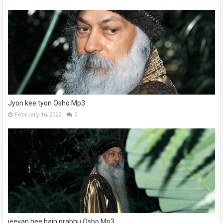
Jyon kee tyon Osho Mp3
February 16, 2022
0
jeevan hee hain prabhu Osho Mp3