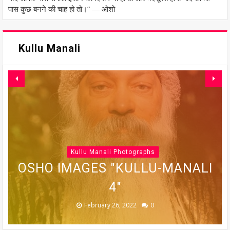
पास कुछ बनने की चाह हो तो।” ― ओशो
Kullu Manali
Kullu Manali Photographs
OSHO IMAGES "KULLU-MANALI
OSHO IMAGES "KULLU-MANALI
OSHO IMAGES "KULLU-MANALI
OSHO IMAGES "KULLU-MANALI
OSHO IMAGES "KULLU-MANALI
5"
6"
7"
4"
3"
February 26, 2022
February 26, 2022
February 26, 2022
February 26, 2022
February 26, 2022
0
0
0
0
0