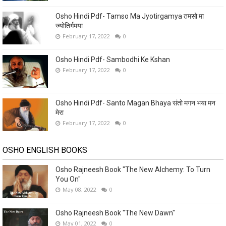
Osho Hindi Pdf- Tamso Ma Jyotirgamya तमसो मा
ज्योतिर्गमया
February 17, 2022
0
Osho Hindi Pdf- Sambodhi Ke Kshan
February 17, 2022
0
Osho Hindi Pdf- Santo Magan Bhaya संतो मगन भया मन
मेरा
February 17, 2022
0
OSHO ENGLISH BOOKS
Osho Rajneesh Book "The New Alchemy: To Turn
You On"
May 08, 2022
0
Osho Rajneesh Book "The New Dawn"
May 01, 2022
0