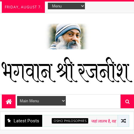
FRIDAY, AUGUST 7.
Latest Posts
OSHO PHILOSOPHIES
जहां लालच है, वहां चित्त अशांत है - ओशो