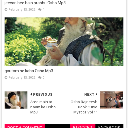
jeevan hee hain prabhu Osho Mp3
February 15, 2022
1
gautam ne kaha Osho Mp3
February 15, 2022
0
PREVIOUS
NEXT
Aree main to
Osho Rajneesh
naam ke Osho
Book "Unio
Mp3
Mystica Vol 1"
BLOGGER
FACEBOOK