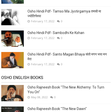
Osho Hindi Pdf- Tamso Ma Jyotirgamya तमसो मा
ज्योतिर्गमया
February 17, 2022
0
Osho Hindi Pdf- Sambodhi Ke Kshan
February 17, 2022
0
Osho Hindi Pdf- Santo Magan Bhaya संतो मगन भया मन
मेरा
February 17, 2022
0
OSHO ENGLISH BOOKS
Osho Rajneesh Book "The New Alchemy: To Turn
You On"
May 08, 2022
0
Osho Rajneesh Book "The New Dawn"