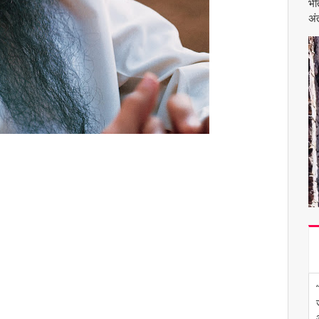
भी
अंत