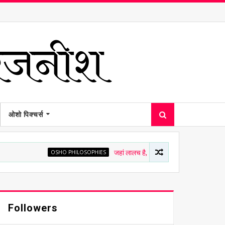
ओशो पिक्चर्स
OSHO PHILOSOPHIES
जहां लालच है, वहां चित्त अशांत है - ओशो
OSHO
Followers