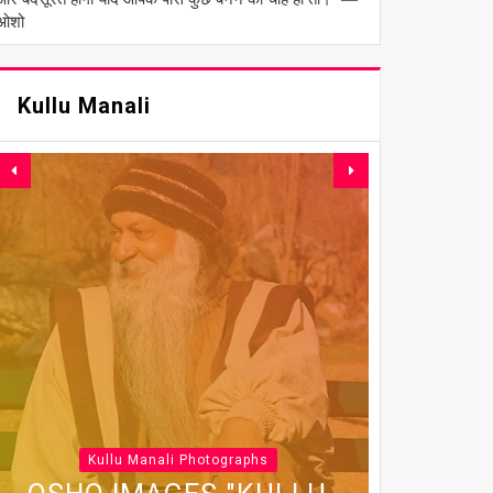
ओशो
Kullu Manali
Kullu Manali Photographs