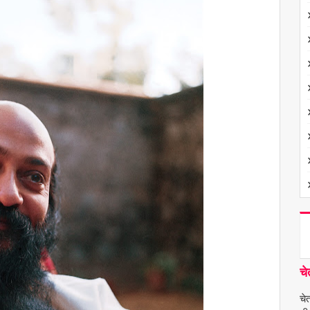
चे
चे