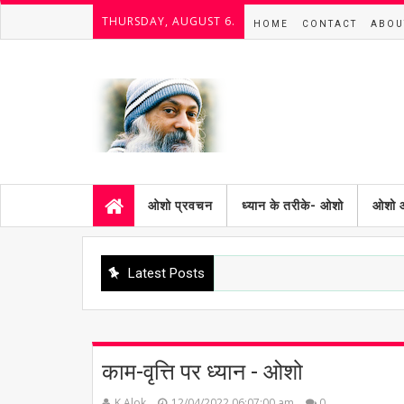
THURSDAY, AUGUST 6.
HOME
CONTACT
ABOU
ओशो प्रवचन
ध्यान के तरीके- ओशो
ओशो 
Latest Posts
काम-वृत्ति पर ध्यान - ओशो
K.Alok
12/04/2022 06:07:00 am
0