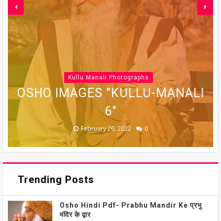
Kullu Manali Photographs
OSHO IMAGES "KULLU-MANALI
OSHO IMAGES "KULLU-MANALI
OSHO IMAGES "KULLU-MANALI
OSHO IMAGES "KULLU-MANALI
OSHO IMAGES "KULLU-MANALI
5"
6"
7"
4"
3"
February 26, 2022
February 26, 2022
February 26, 2022
February 26, 2022
February 26, 2022
0
0
0
0
0
Trending Posts
Osho Hindi Pdf- Prabhu Mandir Ke प्रभु
मंदिर के द्वार