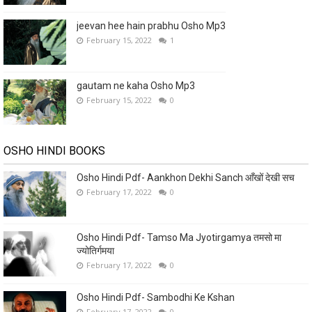
jeevan hee hain prabhu Osho Mp3
February 15, 2022
1
gautam ne kaha Osho Mp3
February 15, 2022
0
OSHO HINDI BOOKS
Osho Hindi Pdf- Aankhon Dekhi Sanch आँखों देखी सच
February 17, 2022
0
Osho Hindi Pdf- Tamso Ma Jyotirgamya तमसो मा
ज्योतिर्गमया
February 17, 2022
0
Osho Hindi Pdf- Sambodhi Ke Kshan
February 17, 2022
0