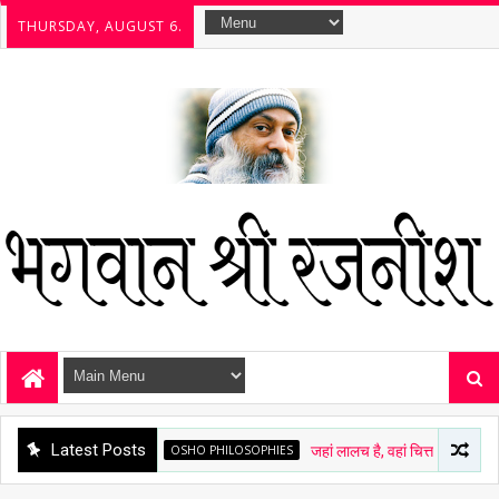
THURSDAY, AUGUST 6.
Latest Posts
OSHO PHILOSOPHIES
जहां लालच है, वहां चित्त अशांत है - ओशो