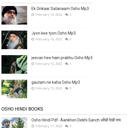
Ek Onkaar Satanaam Osho Mp3
February 16, 2022
2
Jyon kee tyon Osho Mp3
February 16, 2022
0
jeevan hee hain prabhu Osho Mp3
February 15, 2022
1
gautam ne kaha Osho Mp3
February 15, 2022
0
OSHO HINDI BOOKS
Osho Hindi Pdf- Aankhon Dekhi Sanch आँखों देखी सच
February 17, 2022
0