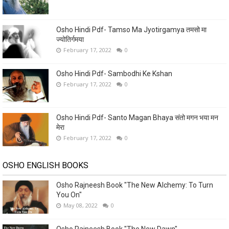
Osho Hindi Pdf- Tamso Ma Jyotirgamya तमसो मा
ज्योतिर्गमया
February 17, 2022
0
Osho Hindi Pdf- Sambodhi Ke Kshan
February 17, 2022
0
Osho Hindi Pdf- Santo Magan Bhaya संतो मगन भया मन
मेरा
February 17, 2022
0
OSHO ENGLISH BOOKS
Osho Rajneesh Book "The New Alchemy: To Turn
You On"
May 08, 2022
0
Osho Rajneesh Book "The New Dawn"