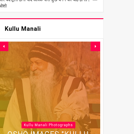
ओशो
Kullu Manali
Kullu Manali Photographs