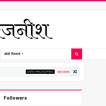
ओशो पिक्चर्स
OSHO PHILOSOPHIES
जहां लालच है, वहां चित्त अशांत है - ओशो
Followers