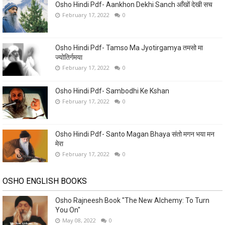
Osho Hindi Pdf- Aankhon Dekhi Sanch आँखों देखी सच
February 17, 2022
0
Osho Hindi Pdf- Tamso Ma Jyotirgamya तमसो मा
ज्योतिर्गमया
February 17, 2022
0
Osho Hindi Pdf- Sambodhi Ke Kshan
February 17, 2022
0
Osho Hindi Pdf- Santo Magan Bhaya संतो मगन भया मन
मेरा
February 17, 2022
0
OSHO ENGLISH BOOKS
Osho Rajneesh Book "The New Alchemy: To Turn
You On"
May 08, 2022
0