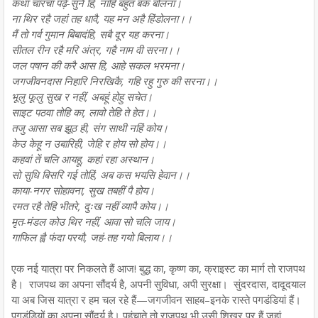
कथा चारचा पढ़े-सुनै हिं, नाहिं बहुत बक बोलना।
ना थिर रहै जहां तह धावै, यह मन अहै हिंडोलना।।
मैं तो गर्व गुमान बिबादंहि, सबै दूर यह करना।
सीतल रीन रहै मरि अंत्र, गहै नाम वी सरना।।
जल पषान की करै आस हि, आहे सकल भरमना।
जगजीवनदास निहारि निरखिकै, गहि रहु गुरु की सरना।।
भूलु फूलु सुख र नहीं, अबहूं होहु सचेत।
साइट पठवा तोहि का, लावो तेहि ते हेत।।
तजु आसा सब झूठ ही, संग साथी नहिं कोय।
केउ केहू न उबारिही, जेहि र होय सो होय।।
कहवां तें चलि आयहू, कहां रहा अस्थान।
सो सुधि बिसरि गई तोहिं, अब कस भयसि हेवान।।
काया-नगर सोहावना, सुख तबहीं पै होय।
रमत रहै तेहि भीतरे, दुःख नहीं व्यापै कोय।।
मृत-मंडल कोउ थिर नहीं, आवा सो चलि जाय।
गाफिल ह्वै फंदा परयौ, जहं-तह गयो बिलाय।।
एक नई यात्रा पर निकलते हैं आज! बुद्ध का, कृष्ण का, क्राइस्ट का मार्ग तो राजपथ
है। राजपथ का अपना सौंदर्य है, अपनी सुविधा, अपी सुरक्षा। सुंदरदास, दादूदयाल
या अब जिस यात्रा र हम चल रहे हैं—जगजीवन साहब–इनके रास्ते पगडंडियां हैं।
पगडंडियों का अपना सौंदर्य है। पहुंचाते तो राजपथ भी उसी शिखर पर हैं जहां