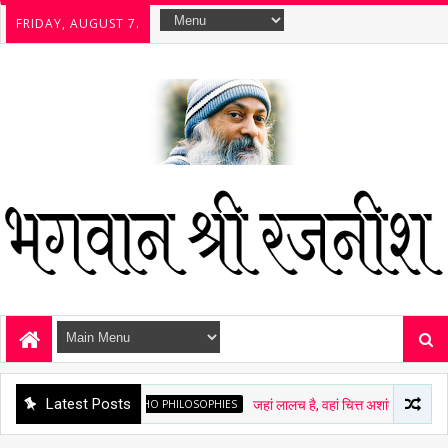
FRIDAY, AUGUST 7.
Latest Posts
OSHO PHILOSOPHIES
जहां लालच है, वहां चित्त अशांत है - ओशो