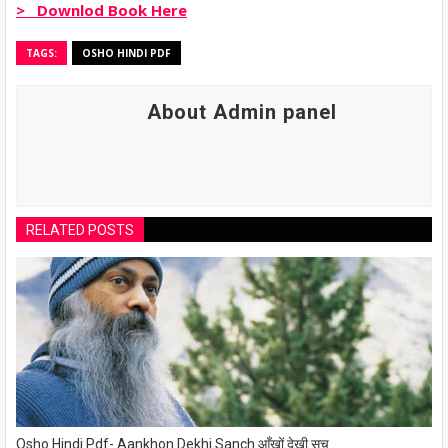
> Downlod Book Here
TAGS:
OSHO HINDI PDF
About Admin panel
RELATED POSTS
Osho Hindi Pdf- Aankhon Dekhi Sanch आँखों देखी सच