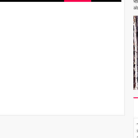
भी
अंत