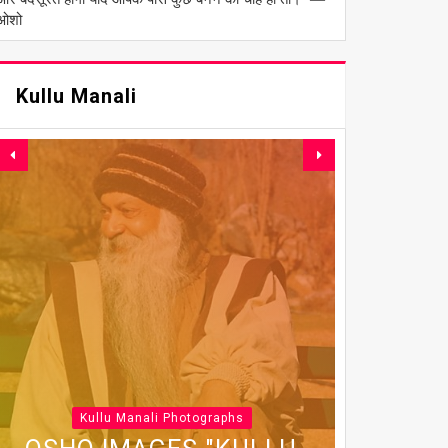
ओशो
Kullu Manali
Kullu Manali Photographs