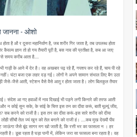
ो जानना - ओशो
लब्ध होता है औ र दूसरा महानिर्वाण है, जब शरीर गिर जाता है, तब उपलब्ध होता
और कैवल्य ज्ञान तो हो गय तैयारी पूरी है, बस नाव की प्रतीक्षा है, कब आ जाए
 जैसे समय करीब आता है.....
ी गाड़ी के आने में देर है। वह अखबार पढ़ रहे हैं, गपशप कर रहे हैं, चाय पी रहे
 है या नहीं। घंटा बजा एक लहर दड़ गई। लोगों ने अपने सामान संभाल लिए बैग उठा
ी जैसे-जैसे आती, स्टेशन वैसे वैसे आतु र होता जाता है। लोग बिलकुल तैयार
गई। संदेश आ गए हवाओं में नाव दिखाई भी पड़ने लगी किनारे की तरफ आती
और न कोई सुन सके, के सांई के चित्त इस तन का दीवा करूं, बाती मूल्यूं जीव,
देखंगा? सब करने को राजी है। इस तन का दीवा करूं-इस सारे शरीर को दीया
ं। लोही सींचौ तेल ज्यं खुन को तेल बनाने को राजी हं। .....कब मुख देख्यौ पीव
िट जाऊंगा जैसे बूंद सागर मग खो जाती है, कि रत्ती भर का फासला न । हर
ती है। डूबा रहता है घड़ा पानी में, लेकिन जरा सा फासला बना रहता है। वह