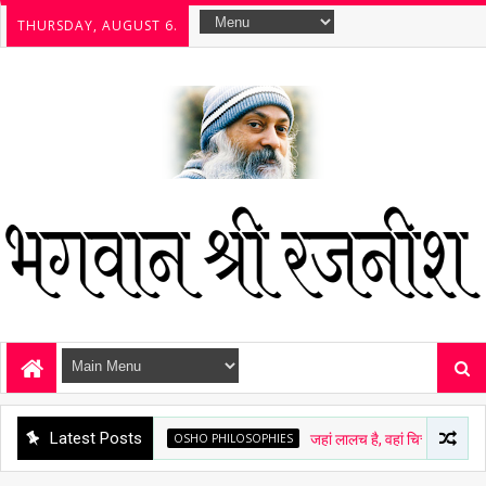
THURSDAY, AUGUST 6.
Latest Posts
OSHO PHILOSOPHIES
जहां लालच है, वहां चित्त अशांत है - ओशो