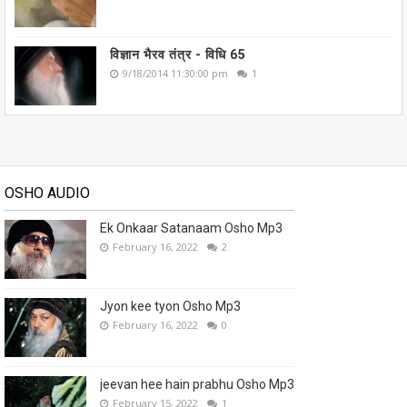
विज्ञान भैरव तंत्र - विधि 65
9/18/2014 11:30:00 pm
1
OSHO AUDIO
Ek Onkaar Satanaam Osho Mp3
February 16, 2022
2
Jyon kee tyon Osho Mp3
February 16, 2022
0
jeevan hee hain prabhu Osho Mp3
February 15, 2022
1