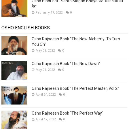
Osho Hindi Pdf- Santo Magan Bhaya संतो मगन भया मन
मेरा
February 17, 2022
0
OSHO ENGLISH BOOKS
Osho Rajneesh Book "The New Alchemy: To Turn
You On"
May 08, 2022
0
Osho Rajneesh Book "The New Dawn"
May 01, 2022
0
Osho Rajneesh Book "The Perfect Master, Vol 2"
April 24, 2022
0
Osho Rajneesh Book "The Perfect Way"
April 17, 2022
0