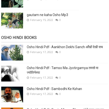
gautam ne kaha Osho Mp3
February 15, 2022
0
OSHO HINDI BOOKS
Osho Hindi Pdf- Aankhon Dekhi Sanch आँखों देखी सच
February 17, 2022
0
Osho Hindi Pdf- Tamso Ma Jyotirgamya तमसो मा
ज्योतिर्गमया
February 17, 2022
0
Osho Hindi Pdf- Sambodhi Ke Kshan
February 17, 2022
0