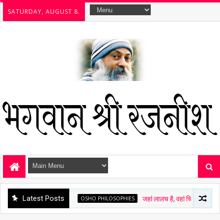
SATURDAY, AUGUST 8.
Latest Posts
OSHO PHILOSOPHIES
जहां लालच है, वहां चित्त अशांत है - ओशो