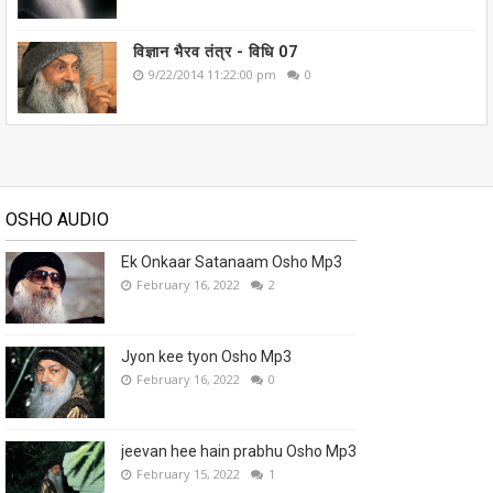
विज्ञान भैरव तंत्र - विधि 07
9/22/2014 11:22:00 pm
0
OSHO AUDIO
Ek Onkaar Satanaam Osho Mp3
February 16, 2022
2
Jyon kee tyon Osho Mp3
February 16, 2022
0
jeevan hee hain prabhu Osho Mp3
February 15, 2022
1