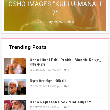
OSHO IMAGES "KULLU-MANALI
OSHO IMAGES "KULLU-MANALI
OSHO IMAGES "KULLU-MANALI
OSHO IMAGES "KULLU-MANALI
OSHO IMAGES "KULLU-MANALI
5"
6"
7"
4"
3"
February 26, 2022
February 26, 2022
February 26, 2022
February 26, 2022
February 26, 2022
0
0
0
0
0
Trending Posts
Osho Hindi Pdf- Prabhu Mandir Ke प्रभु
मंदिर के द्वार
2/16/2022 10:07:00 am
1
विज्ञान भैरव तंत्र - विधि 02
9/22/2014 11:25:00 pm
0
Osho Rajneesh Book "Hallelujah!"
2/17/2022 04:46:00 am
0