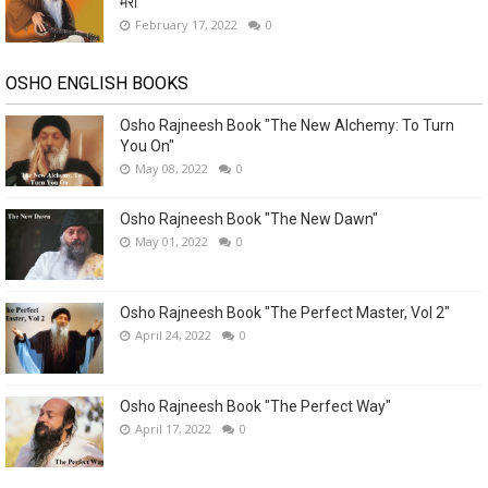
मेरा
February 17, 2022
0
OSHO ENGLISH BOOKS
Osho Rajneesh Book "The New Alchemy: To Turn
You On"
May 08, 2022
0
Osho Rajneesh Book "The New Dawn"
May 01, 2022
0
Osho Rajneesh Book "The Perfect Master, Vol 2"
April 24, 2022
0
Osho Rajneesh Book "The Perfect Way"
April 17, 2022
0