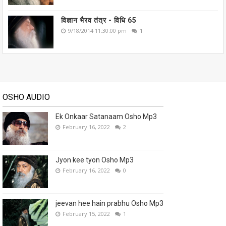
विज्ञान भैरव तंत्र - विधि 65
9/18/2014 11:30:00 pm
1
OSHO AUDIO
Ek Onkaar Satanaam Osho Mp3
February 16, 2022
2
Jyon kee tyon Osho Mp3
February 16, 2022
0
jeevan hee hain prabhu Osho Mp3
February 15, 2022
1